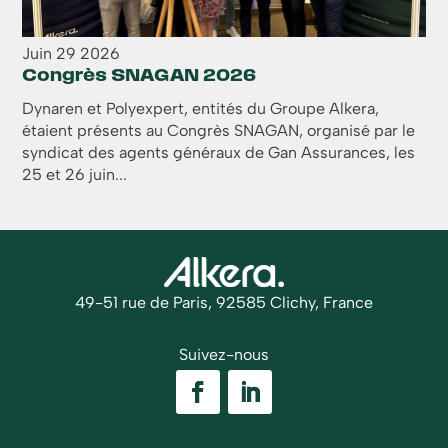
Juin
29
2026
Congrès SNAGAN 2026
Dynaren et Polyexpert, entités du Groupe Alkera,
étaient présents au Congrès SNAGAN, organisé par le
syndicat des agents généraux de Gan Assurances, les
25 et 26 juin...
49-51 rue de Paris, 92585 Clichy, France
Suivez-nous