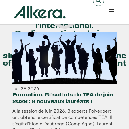
reconnue sur l’ensemble de la
chaîne des risques et des
Nos dernières actualités
sinistres en France et à
l’international.
Du diagnostic technique
jusqu’à la réparation en
passant par l’expertise de
sinistres, nous proposons une
offre complète avant, pendant
et après sinistre.
Juil
28
2026
Formation. Résultats du TEA de juin
2026 : 8 nouveaux lauréats !
A la session de juin 2026, 8 experts Polyexpert
ont obtenu le certificat de compétences TEA. Il
s’agit d’Elodie Daubrege (Compiègne), Laurent