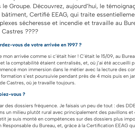
le Groupe. Découvrez, aujourd’hui, le témoigna
t bâtiment, Certifié EEAG, qui traite essentiellem
lexes sécheresse et incendie et travaille au Bur
e Castres ????
rdez-vous de votre arrivée en 1997 ?
 mon arrivée comme si c’était hier ! C’était le 15/09, au Bure
 et la comptabilité étaient centralisés, et, où j’ai été accueilli p
ommencé mon immersion dans le métier avec la lecture des c
ormation s’est poursuivie pendant près de 4 mois puis en janv
de Castres, où je travaille toujours.
piez-vous ?
r des dossiers fréquence. Je faisais un peu de tout : des DDE
ns un milieu plutôt rural avec principalement des pavillons e
 petit je suis monté en compétences sur des dossiers plus impo
 Responsable du Bureau, et, grâce à la Certification EEAG qu