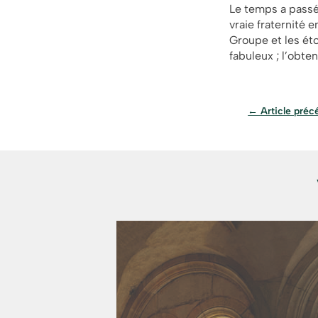
Le temps a passé
vraie fraternité 
Groupe et les éto
fabuleux ; l’obte
←
Article préc