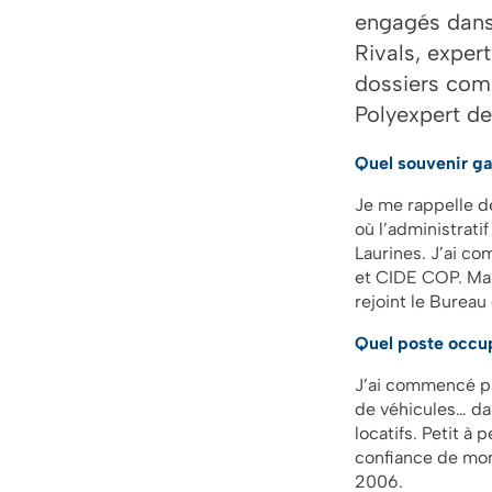
engagés dans 
Rivals, exper
dossiers comp
Polyexpert d
Quel souvenir ga
Je me rappelle de
où l’administratif
Laurines. J’ai c
et CIDE COP. Ma f
rejoint le Bureau 
Quel poste occu
J’ai commencé pa
de véhicules… da
locatifs. Petit à
confiance de mon
2006.