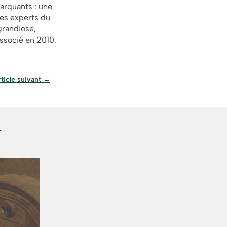
arquants : une
les experts du
grandiose,
associé en 2010.
ticle suivant
→
r