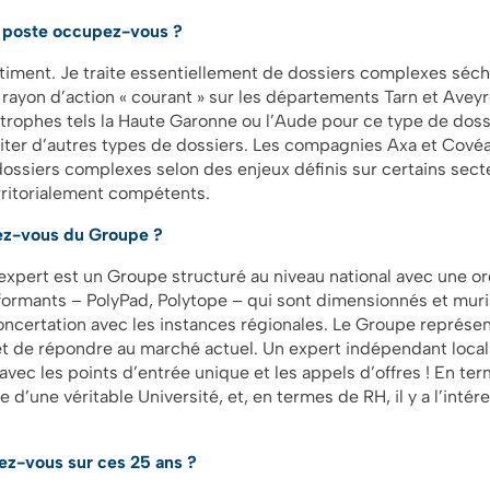
l poste occupez-vous ?
âtiment. Je traite essentiellement de dossiers complexes séc
 rayon d’action « courant » sur les départements Tarn et Avey
trophes tels la Haute Garonne ou l’Aude pour ce type de dossie
iter d’autres types de dossiers. Les compagnies Axa et Cové
dossiers complexes selon des enjeux définis sur certains sect
rritorialement compétents.
ez-vous du Groupe ?
expert est un Groupe structuré au niveau national avec une or
formants – PolyPad, Polytope – qui sont dimensionnés et muris
oncertation avec les instances régionales. Le Groupe représe
t de répondre au marché actuel. Un expert indépendant local 
 avec les points d’entrée unique et les appels d’offres ! En te
 d’une véritable Université, et, en termes de RH, il y a l’intér
ez-vous sur ces 25 ans
?