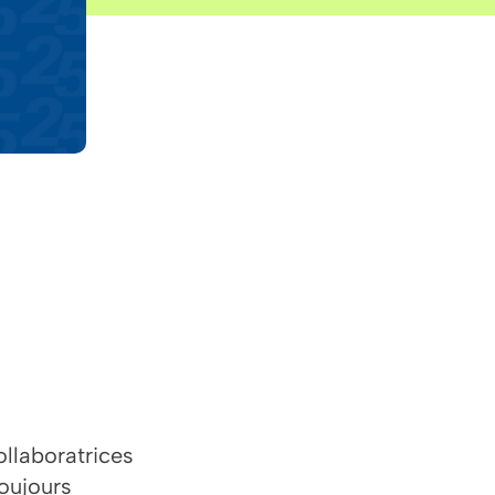
ollaboratrices
toujours