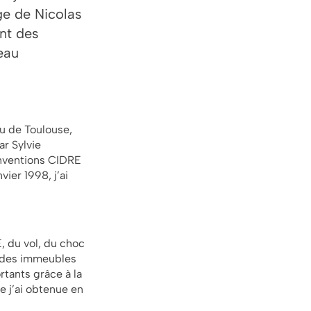
ge de Nicolas
ent des
eau
au de Toulouse,
ar Sylvie
onventions CIDRE
ier 1998, j’ai
, du vol, du choc
t des immeubles
rtants grâce à la
e j’ai obtenue en