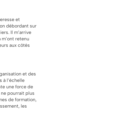
heresse et
ron débordant sur
rs. Il m’arrive
a m’ont retenu
eurs aux côtés
ganisation et des
 à l’échelle
nte une force de
ne pourrait plus
rmes de formation,
essement, les