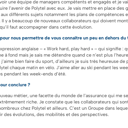
’avoir une équipe de managers compétents et engagés et je va
ire l’avenir de Polytel avec eux. Je vais mettre en place des 
ir aux différents sujets notamment les plans de compétences e
. Il y a beaucoup de nouveaux collaborateurs qui doivent mont
u’il faut accompagner dans cette évolution.
pour nous permettre de vous connaître un peu en dehors du t
expression anglaise – « Work hard, play hard »
–
qui signifie : 
ne à fond mais je sais me détendre quand ce n’est plus l’heure 
 j’aime bien faire du sport, d’ailleurs je suis très heureuse de 
olytel chaque matin en vélo. J’aime aller au ski pendant les we
tes pendant les week-ends d’été.
our conclure ?
uveau métier, une facette du monde de l’assurance qui me s
xtrêmement riche. Je constate que les collaborateurs qui sont
mbreux chez Polytel et ailleurs. C’est un Groupe dans lequel 
frir des évolutions, des mobilités et des perspectives.