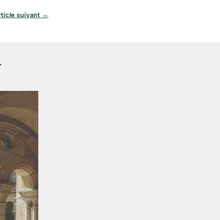
ticle suivant
→
r