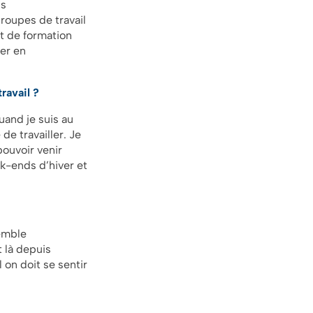
is
groupes de travail
t de formation
er en
ravail ?
quand je suis au
de travailler. Je
pouvoir venir
ek-ends d’hiver et
emble
 là depuis
on doit se sentir