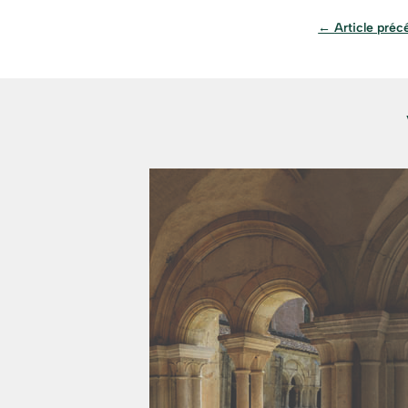
←
Article préc