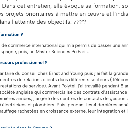
 Dans cet entretien, elle évoque sa formation, s
es projets prioritaires à mettre en œuvre et l’indi
ans l’atteinte des objectifs. ????
 formation ?
le de commerce international qui m’a permis de passer une ann
Espagne, puis, un Master Sciences Po Paris.
arcours professionnel ?
 faire du conseil chez Ernst and Young puis j’ai fait la grand
 centres de relations clients dans différents secteurs (Télécom
prestations de service). Avant Polytel, j’ai travaillé pendant 8 
ociété anglaise qui commercialise des contrats d’assistance 
mières années, j’ai géré des centres de contacts de gestion de
électriciens et plombiers. Puis, pendant les 4 dernières année
auffage rachetées en croissance externe, leur intégration et 