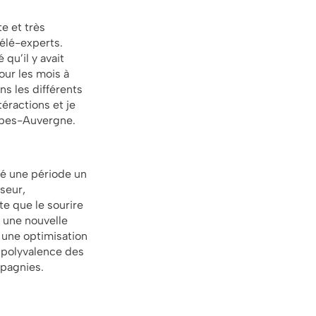
te et très
télé-experts.
qu’il y avait
ur les mois à
s les différents
téractions et je
Alpes-Auvergne.
sé une période un
seur,
te que le sourire
à une nouvelle
une optimisation
 polyvalence des
mpagnies.