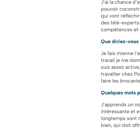
J’ai la chance d
pouvoir coconstru
qui vont réfléch
des télé-experts
compétences et q
Que diriez-vous 
Je fais mienne l’
travail je me don
suis assez active,
travailler chez P
faire les brocan
Quelques mots p
J’apprends un no
intéressante et e
longtemps sont no
bien, qui doit of