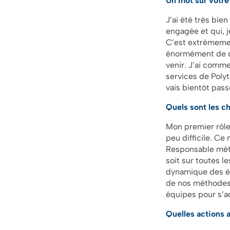
Un mot sur votre
J’ai été très bie
engagée et qui, j
C’est extrêmement
énormément de ch
venir. J’ai comm
services de Polyt
vais bientôt pas
Quels sont les ch
Mon premier rôle 
peu difficile. Ce
Responsable métie
soit sur toutes l
dynamique des é
de nos méthodes 
équipes pour s’a
Quelles actions a