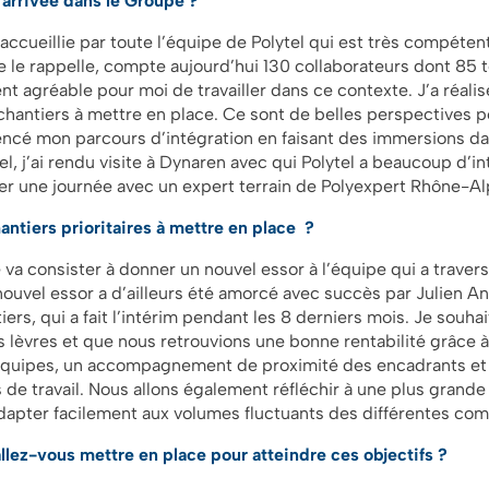
 arrivée dans le Groupe ?
n accueillie par toute l’équipe de Polytel qui est très compéten
e le rappelle, compte aujourd’hui 130 collaborateurs dont 85 
 agréable pour moi de travailler dans ce contexte. J’a réalisé 
antiers à mettre en place. Ce sont de belles perspectives po
encé mon parcours d’intégration en faisant des immersions dan
el, j’ai rendu visite à Dynaren avec qui Polytel a beaucoup d’in
ser une journée avec un expert terrain de Polyexpert Rhône-
antiers prioritaires à mettre en place ?
va consister à donner un nouvel essor à l’équipe qui a traver
 nouvel essor a d’ailleurs été amorcé avec succès par Julien An
rs, qui a fait l’intérim pendant les 8 derniers mois. Je souhai
es lèvres et que nous retrouvions une bonne rentabilité grâce 
quipes, un accompagnement de proximité des encadrants et 
de travail. Nous allons également réfléchir à une plus grande
dapter facilement aux volumes fluctuants des différentes co
llez-vous mettre en place pour atteindre ces objectifs ?