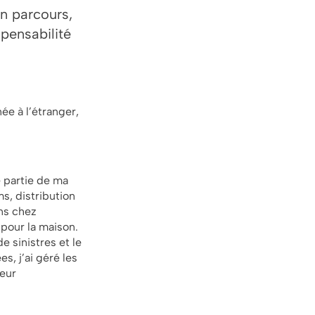
on parcours,
spensabilité
ée à l’étranger,
e partie de ma
s, distribution
ans chez
pour la maison.
 sinistres et le
s, j’ai géré les
leur