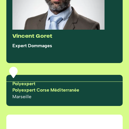
Vincent Goret
Expert Dommages

Polyexpert
Polyexpert Corse Méditerranée
Marseille