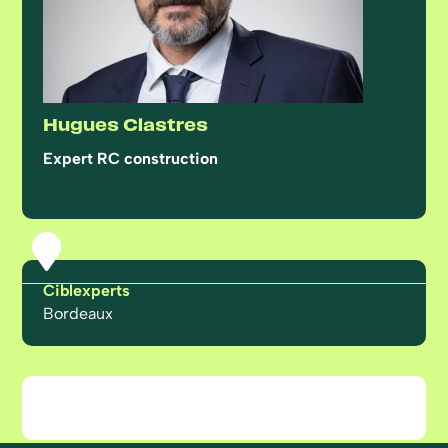
Hugues Clastres
Expert RC construction

Ciblexperts
Bordeaux